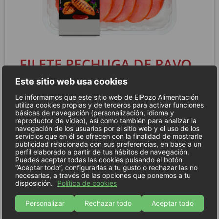
FILETE PECHUGA DE PAVO
ADOBADA EXTRATIERNA
Este sitio web usa cookies
VALORES NUTRICIONALES
Le informamos que este sitio web de ElPozo Alimentación
Alérgenos: No tiene
utiliza cookies propias y de terceros para activar funciones
básicas de navegación (personalización, idioma y
reproductor de vídeo), así como también para analizar la
Información nutricional
navegación de los usuarios por el sitio web y el uso de los
servicios que en él se ofrecen con la finalidad de mostrarle
Calorías: 453,1 kJ (108,3 kcal)
publicidad relacionada con sus preferencias, en base a un
Grasas: 0,7 g
perfil elaborado a partir de tus hábitos de navegación.
Puedes aceptar todas las cookies pulsando el botón
De las cuales saturadas: 0,3 g
“Aceptar todo”, configurarlas a tu gusto o rechazar las no
necesarias, a través de las opciones que ponemos a tu
Hidratos de Carbono: 0 g
disposición.
Política de cookies
De los cuales azúcares: 0 g
Personalizar
Rechazar todo
Aceptar todo
Proteínas: 25,5 g
Sal: 0,20 g